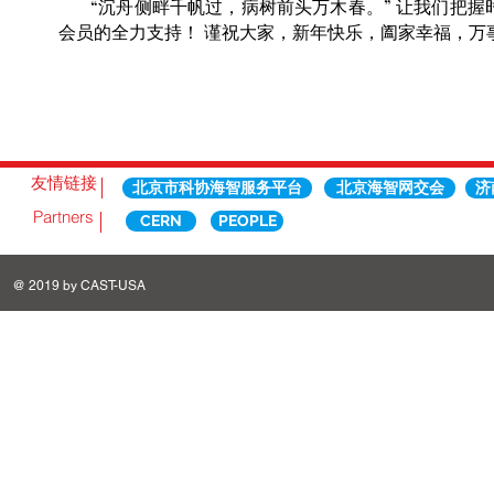
“沉舟侧畔千帆过，病树前头万木春。” 让我们把握
会员的全力支持！ 谨祝大家，新年快乐，阖家幸福，万
友情链接
北京市科协海智服务平台
北京海智网交会
济
Partners
CERN
PEOPLE
@ 2019 by CAST-USA